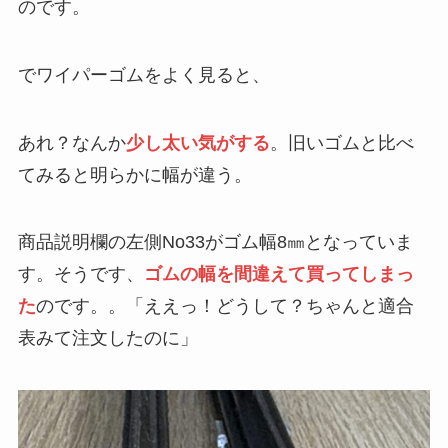
のです。
でワイパーゴムをよく見ると、
あれ？なんか
少し太い気がする
。旧いゴムと比べ
てみると明らかに幅が違う。
商品説明欄の左側No33がゴム幅8㎜となっていま
す。そうです、
ゴムの幅を間違えて買ってしまっ
た
のです。。「ええっ！どうして？ちゃんと適合
表みて注文したのに」